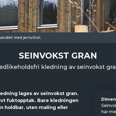
andlet med jernvitrol.
SEINVOKST GRAN
edlikeholdsfri kledning av seinvokst gra
edning lages av seinvokst gran.
Dimen
lavt fuktopptak. Bare kledningen
Seinvok
n holdbar, uten maling eller
har me