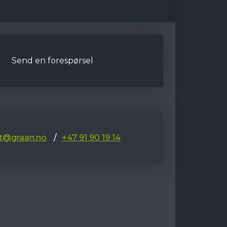
Send en forespørsel
t@graan.no
+47 91 90 19 14