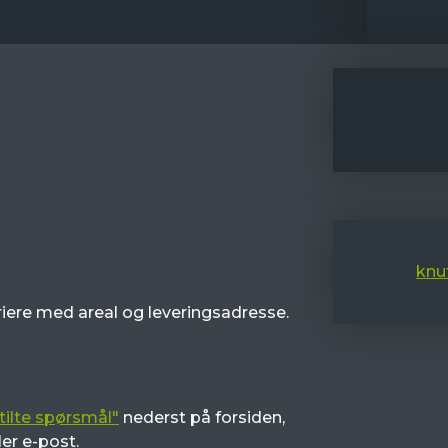
knu
variere med areal og leveringsadresse.
tilte spørsmål"
nederst på forsiden,
ler e-post.