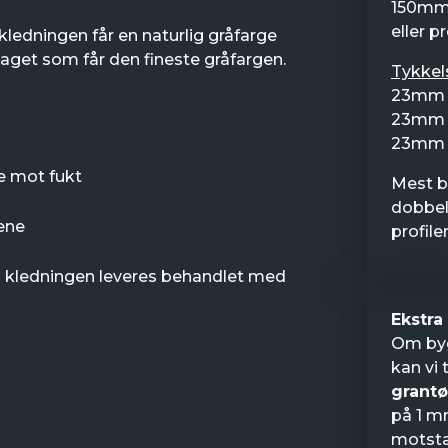
150mm.
eller pr
 kledningen får en naturlig gråfarge
laget som får den fineste gråfargen.
Tykkel
23mm 
23mm 
23mm 
e mot fukt
Mest br
dobbelf
ene
profile
an kledningen leveres behandlet med
Ekstra
Om byg
kan vi 
grant
på 1 m
motsta