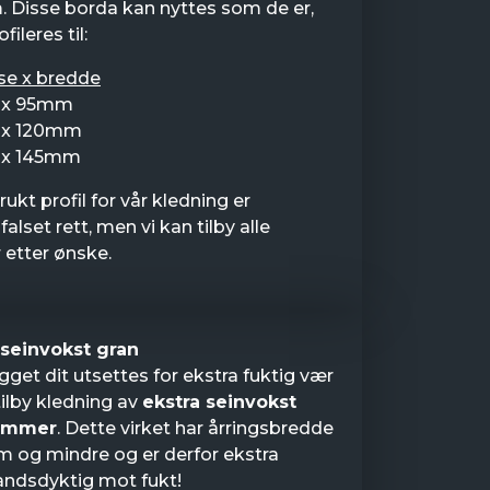
 Disse borda kan nyttes som de er,
ofileres til:
se x bredde
x 95mm
x 120mm
x 145mm
ukt profil for vår kledning er
alset rett, men vi kan tilby alle
r etter ønske.
 seinvokst gran
get dit utsettes for ekstra fuktig vær
tilby kledning av
ekstra seinvokst
ømmer
. Dette virket har årringsbredde
m og mindre og er derfor ekstra
ndsdyktig mot fukt!